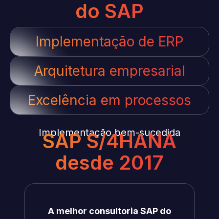
do SAP
Implementação de ERP
Arquitetura empresarial
Excelência em processos
Implementação bem-sucedida
SAP S/4HANA
desde 2017
A melhor consultoria SAP do