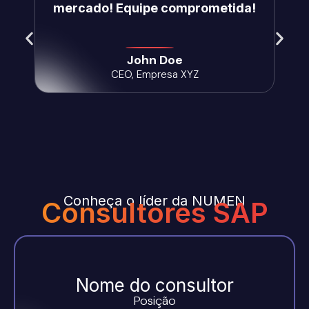
mercado! Equipe comprometida!
John Doe
CEO, Empresa XYZ
Conheça o líder da NUMEN
Consultores SAP
Nome do consultor
Posição