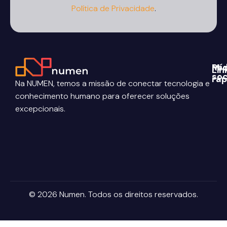
Política de Privacidade
.
Re
Míd
Lin
soc
ráp
Blog
Na NUMEN, temos a missão de conectar tecnologia e
Con
Link
Sob
| Ar
conhecimento humano para oferecer soluções
nós
You
excepcionais.
Pri
Ent
Ins
em
Ter
con
con
con
Carr
© 2026 Numen. Todos os direitos reservados.