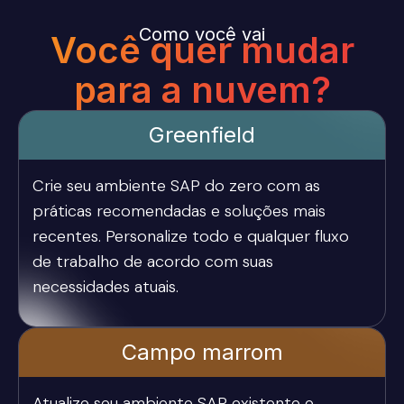
Como você vai
Você quer mudar
para a nuvem?
Greenfield
Crie seu ambiente SAP do zero com as
práticas recomendadas e soluções mais
recentes. Personalize todo e qualquer fluxo
de trabalho de acordo com suas
necessidades atuais.
Campo marrom
Atualize seu ambiente SAP existente e