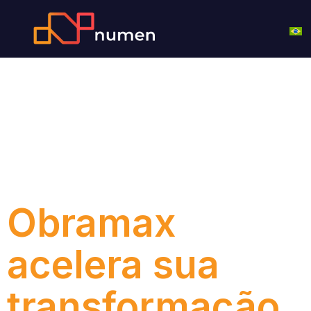
Tag:
Obramax
Obramax
acelera sua
transformação